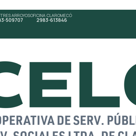
 TRES ARROYOS
OFICINA CLAROMECÓ
83-509707
2983-613846