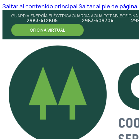
Saltar al contenido principal
Saltar al pie de página
GUARDIA ENERGÍA ELÉCTRICA
GUARDIA AGUA POTABLE
OFICINA
2983-412805
2983-509704
29
OFICINA VIRTUAL